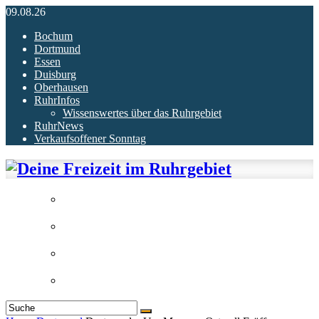
09.08.26
Bochum
Dortmund
Essen
Duisburg
Oberhausen
RuhrInfos
Wissenswertes über das Ruhrgebiet
RuhrNews
Verkaufsoffener Sonntag