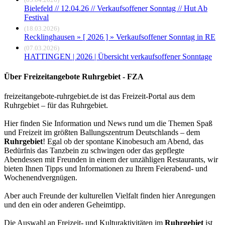
Bielefeld // 12.04.26 // Verkaufsoffener Sonntag // Hut Ab
Festival
(18.03.2026)
Recklinghausen » [ 2026 ] » Verkaufsoffener Sonntag in RE
(07.03.2026)
HATTINGEN | 2026 | Übersicht verkaufsoffener Sonntage
Über Freizeitangebote Ruhrgebiet - FZA
freizeitangebote-ruhrgebiet.de ist das Freizeit-Portal aus dem
Ruhrgebiet – für das Ruhrgebiet.
Hier finden Sie Information und News rund um die Themen Spaß
und Freizeit im größten Ballungszentrum Deutschlands – dem
Ruhrgebiet
! Egal ob der spontane Kinobesuch am Abend, das
Bedürfnis das Tanzbein zu schwingen oder das gepflegte
Abendessen mit Freunden in einem der unzähligen Restaurants, wir
bieten Ihnen Tipps und Informationen zu Ihrem Feierabend- und
Wochenendvergnügen.
Aber auch Freunde der kulturellen Vielfalt finden hier Anregungen
und den ein oder anderen Geheimtipp.
Die Auswahl an Freizeit- und Kulturaktivitäten im
Ruhrgebiet
ist