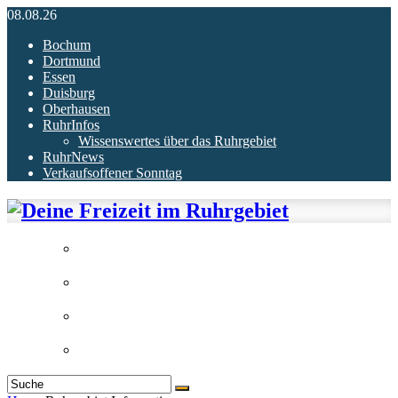
08.08.26
Bochum
Dortmund
Essen
Duisburg
Oberhausen
RuhrInfos
Wissenswertes über das Ruhrgebiet
RuhrNews
Verkaufsoffener Sonntag