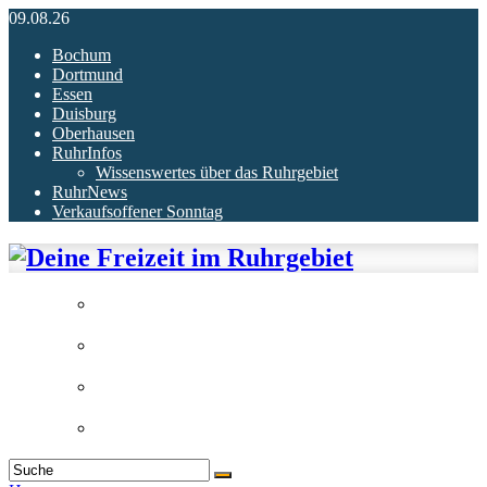
09.08.26
Bochum
Dortmund
Essen
Duisburg
Oberhausen
RuhrInfos
Wissenswertes über das Ruhrgebiet
RuhrNews
Verkaufsoffener Sonntag