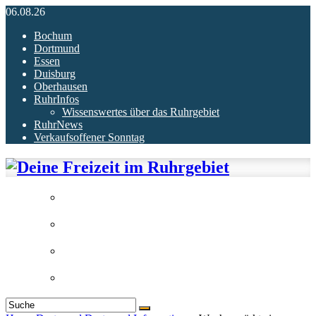
06.08.26
Bochum
Dortmund
Essen
Duisburg
Oberhausen
RuhrInfos
Wissenswertes über das Ruhrgebiet
RuhrNews
Verkaufsoffener Sonntag