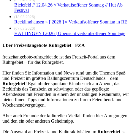
Bielefeld // 12.04.26 // Verkaufsoffener Sonntag // Hut Ab
Festival
(18.03.2026)
Recklinghausen » [ 2026 ] » Verkaufsoffener Sonntag in RE
(07.03.2026)
HATTINGEN | 2026 | Übersicht verkaufsoffener Sonntage
Über Freizeitangebote Ruhrgebiet - FZA
freizeitangebote-ruhrgebiet.de ist das Freizeit-Portal aus dem
Ruhrgebiet – für das Ruhrgebiet.
Hier finden Sie Information und News rund um die Themen Spaß
und Freizeit im größten Ballungszentrum Deutschlands – dem
Ruhrgebiet
! Egal ob der spontane Kinobesuch am Abend, das
Bedürfnis das Tanzbein zu schwingen oder das gepflegte
Abendessen mit Freunden in einem der unzähligen Restaurants, wir
bieten Ihnen Tipps und Informationen zu Ihrem Feierabend- und
Wochenendvergnügen.
Aber auch Freunde der kulturellen Vielfalt finden hier Anregungen
und den ein oder anderen Geheimtipp.
Die Auswahl an Freizeit- und Kulturaktivitäten im
Ruhrgebiet
ist