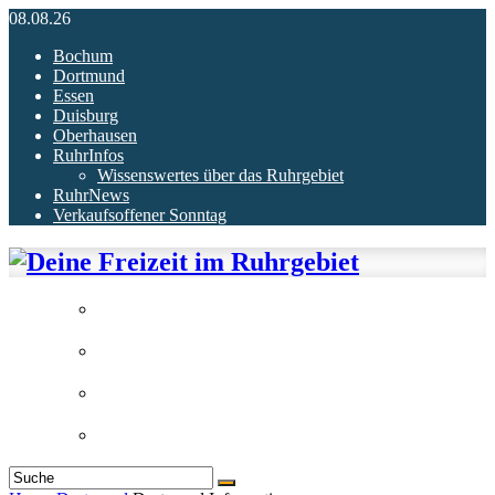
08.08.26
Bochum
Dortmund
Essen
Duisburg
Oberhausen
RuhrInfos
Wissenswertes über das Ruhrgebiet
RuhrNews
Verkaufsoffener Sonntag