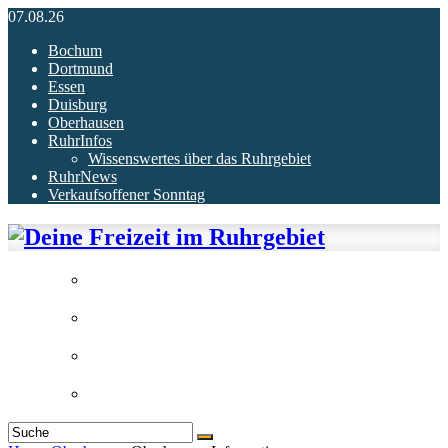
07.08.26
Bochum
Dortmund
Essen
Duisburg
Oberhausen
RuhrInfos
Wissenswertes über das Ruhrgebiet
RuhrNews
Verkaufsoffener Sonntag