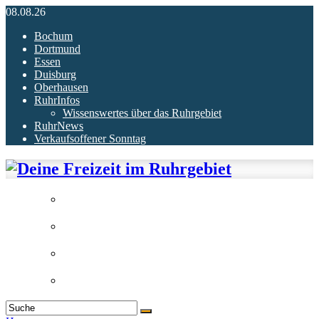
08.08.26
Bochum
Dortmund
Essen
Duisburg
Oberhausen
RuhrInfos
Wissenswertes über das Ruhrgebiet
RuhrNews
Verkaufsoffener Sonntag