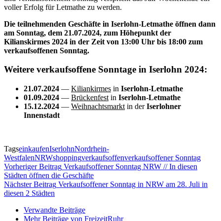
voller Erfolg für Letmathe zu werden.
Die teilnehmenden Geschäfte in Iserlohn-Letmathe öffnen dann
am Sonntag, dem 21.07.2024, zum Höhepunkt der
Kilianskirmes 2024 in der Zeit von 13:00 Uhr bis 18:00 zum
verkaufsoffenen Sonntag.
Weitere verkaufsoffene Sonntage in Iserlohn 2024:
21.07.2024
—
Kiliankirmes
in
Iserlohn-Letmathe
01.09.2024
—
Brückenfest
in
Iserlohn-Letmathe
15.12.2024
—
Weihnachtsmarkt
in der
Iserlohner
Innenstadt
Tags
einkaufen
Iserlohn
Nordrhein-
Westfalen
NRW
shopping
verkaufsoffen
verkaufsoffener Sonntag
Vorheriger Beitrag
Verkaufsoffener Sonntag NRW // In diesen
Städten öffnen die Geschäfte
Nächster Beitrag
Verkaufsoffener Sonntag in NRW am 28. Juli in
diesen 2 Städten
Verwandte Beiträge
Mehr Beiträge von FreizeitRuhr