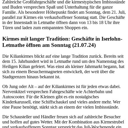
Zahlreiche Großfahrgeschäfte und die kirmestypischen Imbissstände
und Buden versprechen Spaß und Unterhaltung für die ganze
Familie. Als besonderer Höhepunkt findet am Sonntag, dem 21. Juli,
parallel zur Kirmes ein verkaufsoffener Sonntag statt. Die Geschäfte
in der Innenstadt in Letmathe öffnen dann von 13 bis 18 Uhr ihre
Türen und laden zum entspannten Shoppen ein.
Kirmes mit langer Tradition: Geschäfte in Iserlohn-
Letmathe öffnen am Sonntag (21.07.24)
Die Kiliankirmes blickt auf eine lange Tradition zurück. Bereits seit
dem 15. Jahrhundert wird in Letmathe rund um den Namenstag des
Heiligen Kilian gefeiert. Was einst als kleiner Jahrmarkt begann, hat
sich zu einem Besuchermagneten entwickelt, der weit über die
Stadtgrenzen hinaus bekannt ist.
Ob Jung oder Alt – auf der Kiliankirmes ist für jeden etwas dabei.
Nervenkitzel versprechen Fahrgeschäfte wie Achterbahn und
Autoscooter. Für die Kleinen gibt es ein nostalgisches
Kinderkarussell, eine Schiffschaukel und vieles andere mehr. Wer
eine Pause benötigt, stärkt sich an einem der vielen Imbissstände.
Die Schausteller und Händler freuen sich auf zahlreiche Besucher
und hoffen auf gutes Wetter. Mit der Kombination aus Kirmestrubel
und verkaufsoffenem Sonntag verspricht das Juli-Wochenende ein