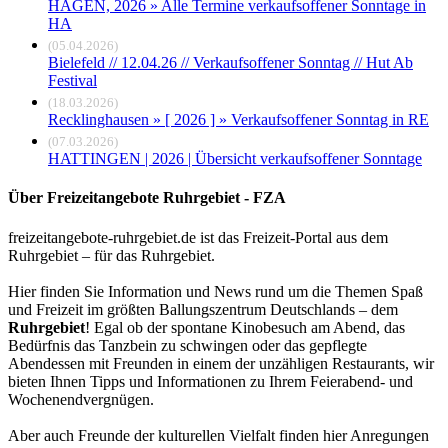
HAGEN, 2026 » Alle Termine verkaufsoffener Sonntage in
HA
(05.04.2026)
Bielefeld // 12.04.26 // Verkaufsoffener Sonntag // Hut Ab
Festival
(18.03.2026)
Recklinghausen » [ 2026 ] » Verkaufsoffener Sonntag in RE
(07.03.2026)
HATTINGEN | 2026 | Übersicht verkaufsoffener Sonntage
Über Freizeitangebote Ruhrgebiet - FZA
freizeitangebote-ruhrgebiet.de ist das Freizeit-Portal aus dem
Ruhrgebiet – für das Ruhrgebiet.
Hier finden Sie Information und News rund um die Themen Spaß
und Freizeit im größten Ballungszentrum Deutschlands – dem
Ruhrgebiet
! Egal ob der spontane Kinobesuch am Abend, das
Bedürfnis das Tanzbein zu schwingen oder das gepflegte
Abendessen mit Freunden in einem der unzähligen Restaurants, wir
bieten Ihnen Tipps und Informationen zu Ihrem Feierabend- und
Wochenendvergnügen.
Aber auch Freunde der kulturellen Vielfalt finden hier Anregungen