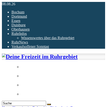
08.08.26
Bochum
Dortmund
Essen
Duisburg
Oberhausen
RuhrInfos
Wissenswertes über das Ruhrgebiet
RuhrNews
Verkaufsoffener Sonntag