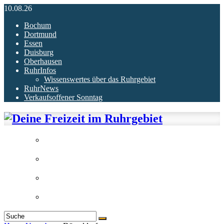
10.08.26
Bochum
Dortmund
Essen
Duisburg
Oberhausen
RuhrInfos
Wissenswertes über das Ruhrgebiet
RuhrNews
Verkaufsoffener Sonntag