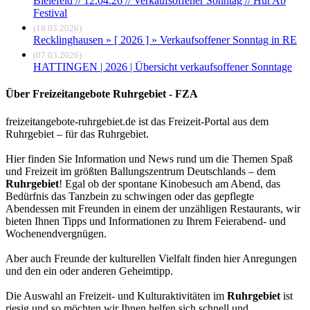
Bielefeld // 12.04.26 // Verkaufsoffener Sonntag // Hut Ab
Festival
(18.03.2026)
Recklinghausen » [ 2026 ] » Verkaufsoffener Sonntag in RE
(07.03.2026)
HATTINGEN | 2026 | Übersicht verkaufsoffener Sonntage
Über Freizeitangebote Ruhrgebiet - FZA
freizeitangebote-ruhrgebiet.de ist das Freizeit-Portal aus dem
Ruhrgebiet – für das Ruhrgebiet.
Hier finden Sie Information und News rund um die Themen Spaß
und Freizeit im größten Ballungszentrum Deutschlands – dem
Ruhrgebiet
! Egal ob der spontane Kinobesuch am Abend, das
Bedürfnis das Tanzbein zu schwingen oder das gepflegte
Abendessen mit Freunden in einem der unzähligen Restaurants, wir
bieten Ihnen Tipps und Informationen zu Ihrem Feierabend- und
Wochenendvergnügen.
Aber auch Freunde der kulturellen Vielfalt finden hier Anregungen
und den ein oder anderen Geheimtipp.
Die Auswahl an Freizeit- und Kulturaktivitäten im
Ruhrgebiet
ist
riesig und so möchten wir Ihnen helfen sich schnell und