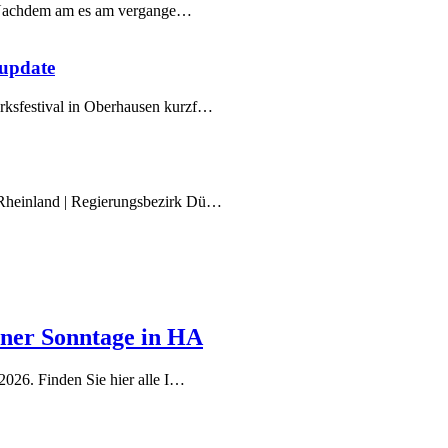
h Nachdem am es am vergange…
update
rksfestival in Oberhausen kurzf…
 Rheinland | Regierungsbezirk Dü…
ner Sonntage in HA
26. Finden Sie hier alle I…