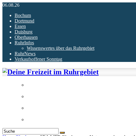
06.08.26
Bochum
Dortmund
Essen
Duisburg
Oberhausen
RuhrInfos
Wissenswertes über das Ruhrgebiet
RuhrNews
Verkaufsoffener Sonntag