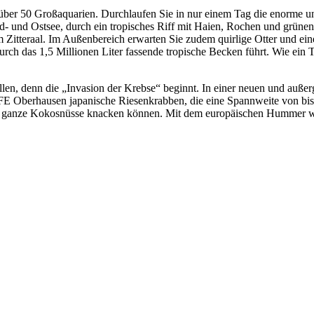
über 50 Großaquarien. Durchlaufen Sie in nur einem Tag die enorme und
rd- und Ostsee, durch ein tropisches Riff mit Haien, Rochen und grün
Zitteraal. Im Außenbereich erwarten Sie zudem quirlige Otter und ein
 durch das 1,5 Millionen Liter fassende tropische Becken führt. Wie ein
en, denn die „Invasion der Krebse“ beginnt. In einer neuen und außer
FE Oberhausen japanische Riesenkrabben, die eine Spannweite von bis
en ganze Kokosnüsse knacken können. Mit dem europäischen Hummer wir