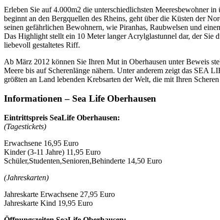
Erleben Sie auf 4.000m2 die unterschiedlichsten Meeresbewohner in 
beginnt an den Bergquellen des Rheins, geht über die Küsten der No
seinen gefährlichen Bewohnern, wie Piranhas, Raubwelsen und einem 
Das Highlight stellt ein 10 Meter langer Acrylglastunnel dar, der Sie
liebevoll gestaltetes Riff.
Ab März 2012 können Sie Ihren Mut in Oberhausen unter Beweis stell
Meere bis auf Scherenlänge nähern. Unter anderem zeigt das SEA LI
größten an Land lebenden Krebsarten der Welt, die mit Ihren Scher
Informationen
– Sea Life Oberhausen
Eintrittspreis SeaLife Oberhausen:
(Tagestickets)
Erwachsene 16,95 Euro
Kinder (3-11 Jahre) 11,95 Euro
Schüler,Studenten,Senioren,Behinderte 14,50 Euro
(Jahreskarten)
Jahreskarte Erwachsene 27,95 Euro
Jahreskarte Kind 19,95 Euro
Öffnungszeiten SeaLife Oberhausen: