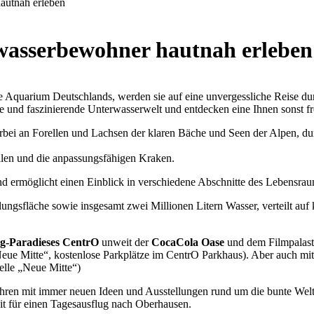
utnah erleben
asserbewohner hautnah erleben
e Aquarium Deutschlands, werden sie auf eine unvergessliche Reise dur
rre und faszinierende Unterwasserwelt und entdecken eine Ihnen sonst
bei an Forellen und Lachsen der klaren Bäche und Seen der Alpen, durc
len und die anpassungsfähigen Kraken.
 und ermöglicht einen Einblick in verschiedene Abschnitte des Lebensra
lungsfläche sowie insgesamt zwei Millionen Litern Wasser, verteilt a
g-Paradieses CentrO
unweit der
CocaCola Oase
und dem Filmpalast 
ue Mitte“, kostenlose Parkplätze im CentrO Parkhaus). Aber auch mit
elle „Neue Mitte“)
ahren mit immer neuen Ideen und Ausstellungen rund um die bunte Welt
it für einen Tagesausflug nach Oberhausen.