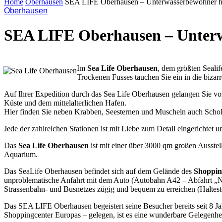
Home
Oberhausen
SEA LIFE Oberhausen – Unterwasserbewohner ha
Oberhausen
SEA LIFE Oberhausen – Unterw
Im
Sea Life Oberhausen
, dem größten Sealif
Trockenen Fusses tauchen Sie ein in die biza
Auf Ihrer Expedition durch das Sea Life Oberhausen gelangen Sie vor
Küste und dem mittelalterlichen Hafen.
Hier finden Sie neben Krabben, Seesternen und Muscheln auch Schol
Jede der zahlreichen Stationen ist mit Liebe zum Detail eingerichtet
Das
Sea Life Oberhausen
ist mit einer über 3000 qm großen Ausstel
Aquarium.
Das SeaLife Oberhausen befindet sich auf dem Gelände des
Shoppin
unproblematische Anfahrt mit dem Auto (Autobahn A42 – Abfahrt „Ne
Strassenbahn- und Busnetzes zügig und bequem zu erreichen (Haltest
Das SEA LIFE Oberhausen begeistert seine Besucher bereits seit 8 J
Shoppingcenter Europas – gelegen, ist es eine wunderbare Gelegenhe