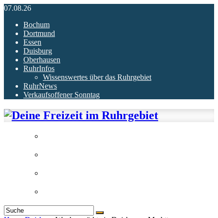
07.08.26
Bochum
Dortmund
Essen
Duisburg
Oberhausen
RuhrInfos
Wissenswertes über das Ruhrgebiet
RuhrNews
Verkaufsoffener Sonntag